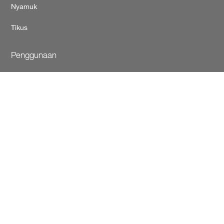
Nyamuk
Tikus
Penggunaan
Pengendalian Hama Profesional
Kesehatan Masyarakat
Pengendalian Hama Perumahan
Kontak
BASF di Indonesia
Copyright © BASF Agricultural Solutions Deutschland GmbH
2026