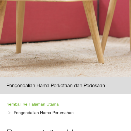
Pengendalian Hama Perkotaan dan Pedesaan
Breadcrumb
Kembali Ke Halaman Utama
Pengendalian Hama Perumahan