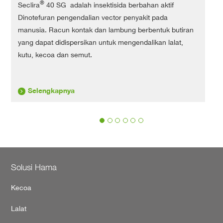
®
Seclira
40 SG adalah insektisida berbahan aktif
S
Dinotefuran pengendalian vector penyakit pada
D
manusia. Racun kontak dan lambung berbentuk butiran
r
yang dapat didispersikan untuk mengendalikan lalat,
h
kutu, kecoa dan semut.
k
Selengkapnya
‹
›
Pest
Solusi Hama
control
Kecoa
footer
Lalat